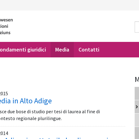
ondamenti giuridici
Media
Contatti
M
2015
dia in Alto Adige
e due bose di studio per tesi di laurea al fine di
ontesto regionale plurilingue.
2014