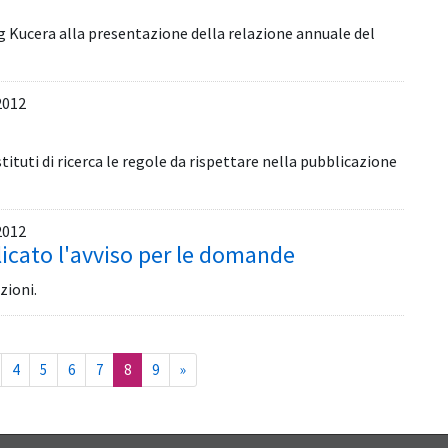
 Kucera alla presentazione della relazione annuale del
2012
tituti di ricerca le regole da rispettare nella pubblicazione
2012
licato l'avviso per le domande
zioni.
(current)
4
5
6
7
8
9
»